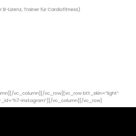
 B-Lizenz, Trainer für Cardiofitness)
umn][/vc_column][/vc_row][vc_row btt_skin=“light“
r_id=“h7-instagram“][/vc_column][/vc_row]