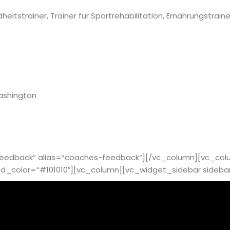
strainer, Trainer für Sportrehabilitation, Ernährungstrainer
ashington
 Feedback“ alias=“coaches-feedback“][/vc_column][vc_col
_color=“#101010″][vc_column][vc_widget_sidebar sideba