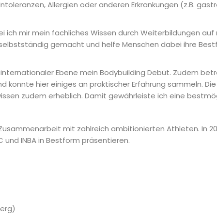
Intoleranzen, Allergien oder anderen Erkrankungen (z.B. gast
obei ich mir mein fachliches Wissen durch Weiterbildungen a
 selbstständig gemacht und helfe Menschen dabei ihre Bestf
 internationaler Ebene mein Bodybuilding Debüt. Zudem bet
nd konnte hier einiges an praktischer Erfahrung sammeln. D
issen zudem erheblich. Damit gewährleiste ich eine bestmö
Zusammenarbeit mit zahlreich ambitionierten Athleten. In 20
 und INBA in Bestform präsentieren.
berg)