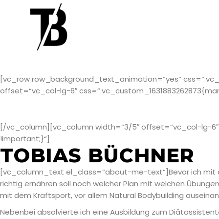
[vc_row row_background_text_animation=“yes“ css=“.vc_c
offset=“vc_col-lg-6″ css=“.vc_custom_1631883262873{margin
[/vc_column][vc_column width=“3/5″ offset=“vc_col-lg-6″ c
!important;}“]
TOBIAS BÜCHNER
[vc_column_text el_class=“about-me-text“]
Bevor ich mit
richtig ernähren soll noch welcher Plan mit welchen Übungen
mit dem Kraftsport, vor allem Natural Bodybuilding auseina
Nebenbei absolvierte ich eine Ausbildung zum Diätassistent