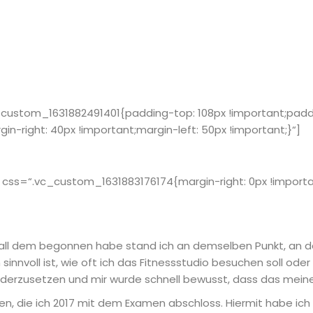
ustom_1631882491401{padding-top: 108px !important;paddi
-right: 40px !important;margin-left: 50px !important;}“]
ss=“.vc_custom_1631883176174{margin-right: 0px !important
 all dem begonnen habe stand ich an demselben Punkt, an dem
 sinnvoll ist, wie oft ich das Fitnessstudio besuchen soll o
nderzusetzen und mir wurde schnell bewusst, dass das meine 
en, die ich 2017 mit dem Examen abschloss. Hiermit habe ich