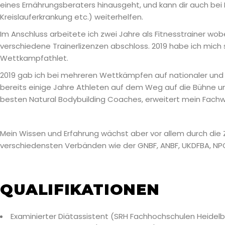
eines Ernährungsberaters hinausgeht, und kann dir auch bei 
Kreislauferkrankung etc.) weiterhelfen.
Im Anschluss arbeitete ich zwei Jahre als Fitnesstrainer w
verschiedene Trainerlizenzen abschloss. 2019 habe ich mich
Wettkampfathlet.
2019 gab ich bei mehreren Wettkämpfen auf nationaler und
bereits einige Jahre Athleten auf dem Weg auf die Bühne u
besten Natural Bodybuilding Coaches, erweitert mein Fachw
Mein Wissen und Erfahrung wächst aber vor allem durch die 
verschiedensten Verbänden wie der GNBF, ANBF, UKDFBA, NPC
QUALIFIKATIONEN
Examinierter Diätassistent (SRH Fachhochschulen Heidel