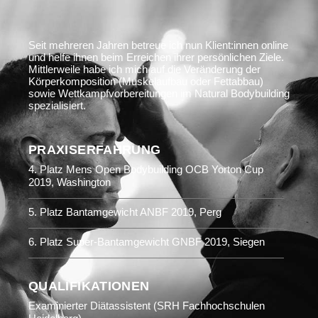
Seit mehreren Jahren betreue ich nun Klient:innen online
und helfe ihnen beim Erreichen ihrer persönlichen Ziele.
Mittlerweile habe ich mich auf die Veränderung der
Körperkomposition (Muskelaufbau oder Fettabbau)
sowie Wettkampfvorbereitungen im Natural Bodybuilding
spezialisiert.
PRAXISERFAHRUNG
4. Platz Mens Open Bodybuilding OCB Yorton Cup
2019, Washington
5. Platz Bantamgewicht ANBF 2019, Perg
6. Platz Super-Bantamgewicht GNBF 2019, Siegen
QUALIFIKATIONEN
Examinierter Diätassistent (SRH Fachhochschulen