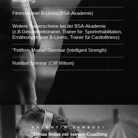
Heidelberg)
Fitnesstrainer B-Lizenz(BSA-Akademie)
Weitere Trainerscheine bei der BSA-Akademie
(z.B.Gesundheitstrainer, Trainer für Sportrehabilitation,
Ernährungstrainer B-Lizenz, Trainer für Cardiofitness)
"Fettfreie Masse"-Seminar (Intelligent Strength)
Nutrition Seminar (Cliff Wilson)
VALENTIN TAMBOSI
"Tobias findet mit seinem Coaching