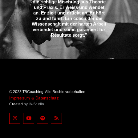
die richtige Mischung aus Theorie
und Praxis. Er weiss und wendet
an. Er zielt und drückt ab. Er hört
zu und führt. Ein coach der die
Wissenschaft mit der harten Arbeit
verbindet und somit garantiert für
Resultate sorgt."
© 2023 TBCoaching. Alle Rechte vorbehalten.
Impressum & Datenschutz
Created
by IA-Studio